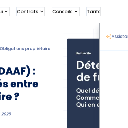
ui
Contrats
Conseils
Tarifs
Assista
Obligations propriétaire
Détecteur de fumée locataire ou 
DAAF) :
és entre
re ?
 2025