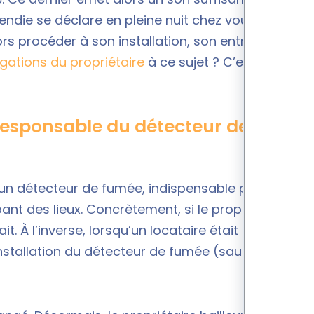
endie se déclare en pleine nuit chez vous. Quid de
ors procéder à son installation, son entretien ou
igations du propriétaire
à ce sujet ? C’est
t responsable du détecteur de fumée
 d’un détecteur de fumée, indispensable pour
ant des lieux. Concrètement, si le propriétaire
. À l’inverse, lorsqu’un locataire était en place, il
nstallation du détecteur de fumée (sauf locations