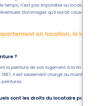
 temps, n'est pas imputable au locataire. Il lui
'éventuels dommages qu'il aurait causé.
ppartement en location, le locataire
inture ?
ent la peinture de son logement à la fin de son
ût 1987, il est seulement chargé du maintien en état
peintures.
els sont les droits du locataire par