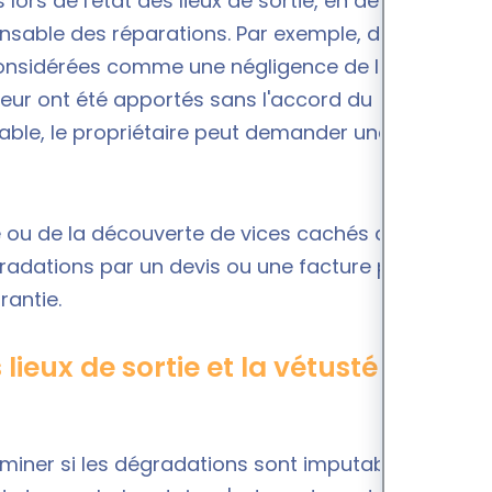
ors de l'état des lieux de sortie, en dehors de
ponsable des réparations. Par exemple, des tâches
 considérées comme une négligence de la part du
eur ont été apportés sans l'accord du
itable, le propriétaire peut demander une remise en
e
ou de la découverte de
vices cachés après l'état
 dégradations par un devis ou une facture pour retenir
rantie.
 lieux de sortie et la vétusté en
erminer si les dégradations sont imputables au